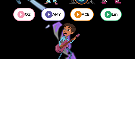
OZ
AMY
ACE
Lin
Ravi